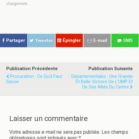
u
u
chargement…
r
r
p
p
a
a
r
r
t
t
a
a
g
g
e
e
r
r
Partager
Tweeter
Épingler
E-mail
SMS
s
s
u
u
r
r
T
F
w
a
i
c
t
e
Publication Précédente
Publication Suivante
t
b
e
o
Procuration : Ce Qu'il Faut
Départementales : Une Grande
r
o
Savoir
Et Belle Victoire De L'UMP Et
(
k
o
(
De Ses Alliés Du Centre
u
o
v
u
r
v
e
r
d
e
a
d
n
a
Laisser un commentaire
s
n
u
s
n
u
e
n
Votre adresse e-mail ne sera pas publiée.
Les champs
n
e
obligatoires sont indiqués avec
*