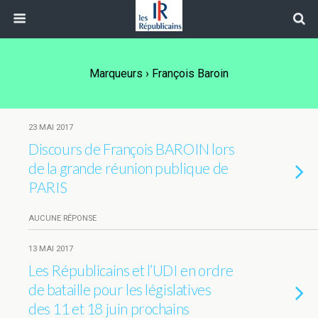
Marqueurs › François Baroin
23 MAI 2017
Discours de François BAROIN lors
de la grande réunion publique de
PARIS
AUCUNE RÉPONSE
13 MAI 2017
Les Républicains et l’UDI en ordre
de bataille pour les législatives
des 11 et 18 juin prochains