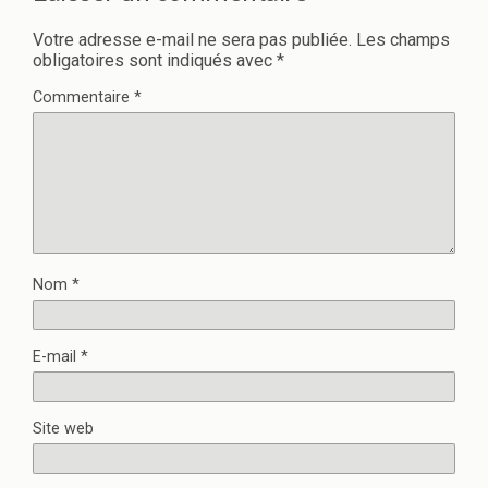
s
n
u
s
Votre adresse e-mail ne sera pas publiée.
Les champs
n
u
e
n
obligatoires sont indiqués avec
*
n
e
o
n
Commentaire
*
u
o
v
u
e
v
l
e
l
l
e
l
f
e
e
f
n
e
ê
n
t
ê
r
t
e
r
)
e
Nom
*
)
E-mail
*
Site web