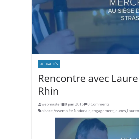
ACTUALITÉS
Rencontre avec Laure
Rhin
webmaster
8 juin 2015
0 Comments
alsace
,
Assemblée Nationale
,
engagement
,
jeunes
,
Lauren