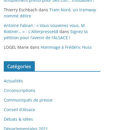
uniquement prend pour des con… tribuables !
Thierry Eschbach
dans
Tram Nord, un tramway
nommé délire
Antoine Fabian : « Vous souvenez vous, M.
Rottner… » - L'Alterpresse68
dans
Signez la
pétition pour l’avenir de l’ALSACE !
LOGEL Marie
dans
Hommage à Frédéric Huss
Catégories
Actualités
Circonscriptions
Communiqués de presse
Conseil d'Alsace
Débats & Idées
Départementales 2021