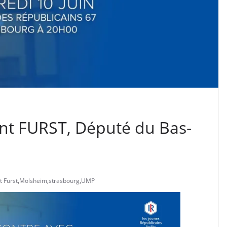
nt FURST, Député du Bas-
t Furst
,
Molsheim
,
strasbourg
,
UMP