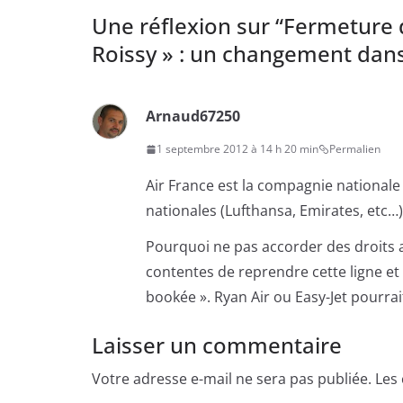
e
o
r
o
Une réflexion sur “
Fermeture d
(
k
o
(
Roissy » : un changement dan
u
o
v
u
r
v
e
r
d
e
a
d
Arnaud67250
n
a
s
n
u
s
1 septembre 2012 à 14 h 20 min
Permalien
n
u
e
n
n
e
Air France est la compagnie national
o
n
u
o
nationales (Lufthansa, Emirates, etc…)
v
u
e
v
l
e
Pourquoi ne pas accorder des droits 
l
l
e
l
f
e
contentes de reprendre cette ligne e
e
f
n
e
bookée ». Ryan Air ou Easy-Jet pourra
ê
n
t
ê
r
t
Laisser un commentaire
e
r
)
e
)
Votre adresse e-mail ne sera pas publiée.
Les