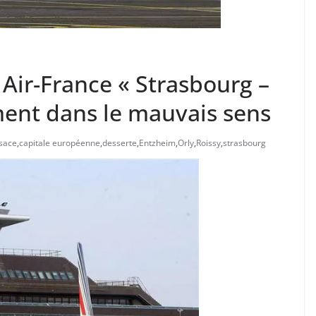
 Air-France « Strasbourg –
ment dans le mauvais sens
sace
,
capitale européenne
,
desserte
,
Entzheim
,
Orly
,
Roissy
,
strasbourg