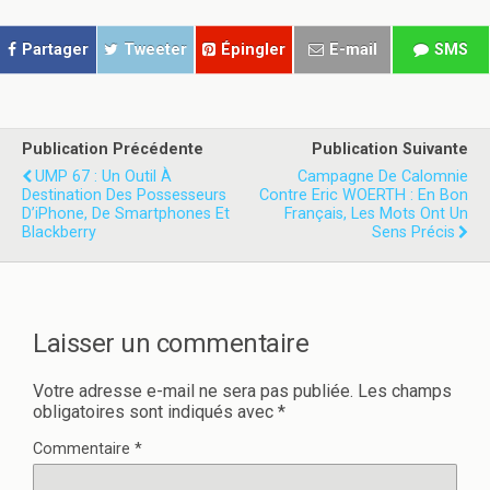
a
a
g
g
e
e
r
r
Partager
Tweeter
Épingler
E-mail
SMS
s
s
u
u
r
r
T
F
w
a
i
c
t
e
Publication Précédente
Publication Suivante
t
b
e
o
UMP 67 : Un Outil À
Campagne De Calomnie
r
o
Destination Des Possesseurs
Contre Eric WOERTH : En Bon
(
k
D’iPhone, De Smartphones Et
o
(
Français, Les Mots Ont Un
u
o
Blackberry
Sens Précis
v
u
r
v
e
r
d
e
a
d
n
a
s
n
Laisser un commentaire
u
s
n
u
e
n
n
e
Votre adresse e-mail ne sera pas publiée.
Les champs
o
n
obligatoires sont indiqués avec
*
u
o
v
u
e
v
Commentaire
*
l
e
l
l
e
l