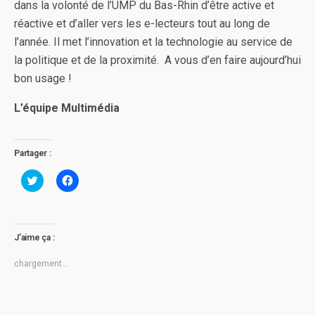
dans la volonté de l’UMP du Bas-Rhin d’être active et
réactive et d’aller vers les e-lecteurs tout au long de
l’année. Il met l’innovation et la technologie au service de
la politique et de la proximité. A vous d’en faire aujourd’hui
bon usage !
L’équipe Multimédia
Partager :
C
C
l
l
i
i
q
q
u
u
e
e
z
z
J’aime ça :
p
p
o
o
u
u
chargement…
r
r
p
p
a
a
r
r
t
t