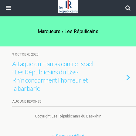
Marqueurs › Les Répulicains
9 OCTOBRE 2023
Attaque du Hamas contre Israël
: Les Républicains du Bas-
Rhin condamnent l’horreur et
la barbarie
AUCUNE RÉPONSE
Copyright Les Républicains du Bas-Rhin
Retour au début