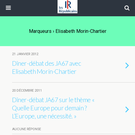
Marqueurs › Elisabeth Morin-Chartier
21 JANVIER 2012
Dîner-débat des JA67 avec
Elisabeth Morin-Chartier
20 DÉCEMBRE 2011
Dîner-débat JA67 sur le thème «
Quelle Europe pour demain ?
L’Europe, une nécessité. »
AUCUNE RÉPONSE