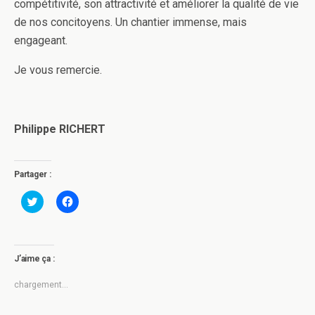
compétitivité, son attractivité et améliorer la qualité de vie
de nos concitoyens. Un chantier immense, mais
engageant.
Je vous remercie.
Philippe RICHERT
Partager :
C
C
l
l
i
i
q
q
u
u
e
e
z
z
J’aime ça :
p
p
o
o
u
u
chargement…
r
r
p
p
a
a