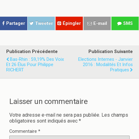
r
r
t
t
a
a
g
g
e
e
r
r
Partager
Tweeter
Épingler
E-mail
SMS
s
s
u
u
r
r
T
F
w
a
i
c
t
e
Publication Précédente
Publication Suivante
t
b
e
o
Bas-Rhin : 59,19% Des Voix
Elections Internes - Janvier
r
o
Et 26 Élus Pour Philippe
2016 : Modalités Et Infos
(
k
RICHERT
o
(
Pratiques
u
o
v
u
r
v
e
r
d
e
a
d
n
a
Laisser un commentaire
s
n
u
s
n
u
e
n
Votre adresse e-mail ne sera pas publiée.
Les champs
n
e
obligatoires sont indiqués avec
*
o
n
u
o
v
u
Commentaire
*
e
v
l
e