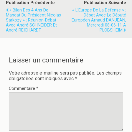
t
e
Publication Précédente
Publication Suivante
t
b
e
o
« Bilan Des 4 Ans De
« L’Europe De La Défense » :
r
o
Mandat Du Président Nicolas
Débat Avec Le Député
(
k
Sarkozy » : Réunion-Débat
o
(
Européen Arnaud DANJEAN,
u
o
Avec André SCHNEIDER Et
Mercredi 08-06-11 À
v
u
André REICHARDT
PLOBSHEIM
r
v
e
r
d
e
a
d
n
a
s
n
u
s
Laisser un commentaire
n
u
e
n
n
e
o
n
Votre adresse e-mail ne sera pas publiée.
Les champs
u
o
v
u
obligatoires sont indiqués avec
*
e
v
l
e
Commentaire
*
l
l
e
l
f
e
e
f
n
e
ê
n
t
ê
r
t
e
r
)
e
)