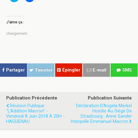
l
l
i
i
q
q
u
u
e
e
z
z
J’aime ça :
p
p
o
o
u
u
chargement…
r
r
p
p
a
a
r
r
t
t
a
a
g
g
e
e
r
r
Partager
Tweeter
Épingler
E-mail
SMS
s
s
u
u
r
r
T
F
w
a
i
c
t
e
Publication Précédente
Publication Suivante
t
b
e
o
Réunion Publique
Déclaration D’Angela Merkel
r
o
"L'Addition Macron" -
Hostile Au Siège De
(
k
Vendredi 8 Juin 2018 À 20H -
o
(
Strasbourg : Anne Sander
u
o
HAGUENAU
Interpelle Emmanuel Macron
v
u
r
v
e
r
d
e