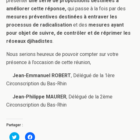
présenter
une série de propositions destinées à
améliorer cette réponse,
qui passe à la fois par des
mesures préventives destinées à entraver les
processus de radicalisation
et des
mesures ayant
pour objet de suivre, de contrôler et de réprimer les
réseaux djihadistes
.
Nous serions heureux de pouvoir compter sur votre
présence à l’occasion de cette réunion,
Jean-Emmanuel ROBERT
, Délégué de la 1ère
Circonscription du Bas-Rhin
Jean-Philippe MAURER
, Délégué de la 2ème
Circonscription du Bas-Rhin
Partager :
C
C