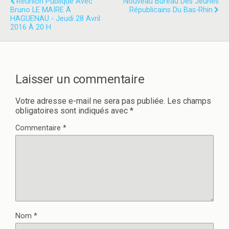
Réunion Publique Avec
Nouveau Bureau Des Jeunes
r
o
Bruno LE MAIRE À
Républicains Du Bas-Rhin
(
k
HAGUENAU - Jeudi 28 Avril
o
(
u
o
2016 À 20 H
v
u
r
v
e
r
d
e
a
d
n
a
s
n
Laisser un commentaire
u
s
n
u
e
n
n
e
Votre adresse e-mail ne sera pas publiée.
Les champs
o
n
obligatoires sont indiqués avec
*
u
o
v
u
e
v
Commentaire
*
l
e
l
l
e
l
f
e
e
f
n
e
ê
n
t
ê
r
t
e
r
)
e
)
Nom
*