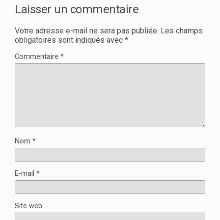
d
e
a
d
Laisser un commentaire
n
a
s
n
u
s
Votre adresse e-mail ne sera pas publiée.
Les champs
n
u
e
n
obligatoires sont indiqués avec
*
n
e
o
n
Commentaire
*
u
o
v
u
e
v
l
e
l
l
e
l
f
e
e
f
n
e
ê
n
t
ê
r
t
e
r
)
e
Nom
*
)
E-mail
*
Site web