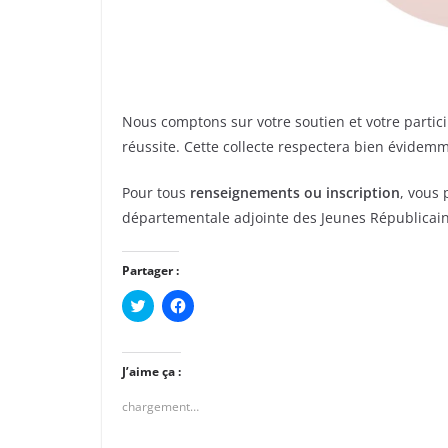
Nous comptons sur votre soutien et votre partic
réussite. Cette collecte respectera bien évidem
Pour tous
renseignements ou inscription
, vous
départementale adjointe des Jeunes Républicai
Partager :
C
C
l
l
i
i
q
q
u
u
e
e
J’aime ça :
z
z
p
p
chargement…
o
o
u
u
r
r
p
p