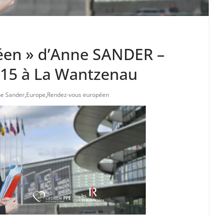
éen » d’Anne SANDER –
015 à La Wantzenau
e Sander
,
Europe
,
Rendez-vous européen