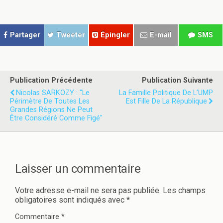
t
t
a
a
g
g
e
e
r
r
Partager
Tweeter
Épingler
E-mail
SMS
s
s
u
u
r
r
T
F
w
a
i
c
t
e
Publication Précédente
Publication Suivante
t
b
e
o
Nicolas SARKOZY : "Le
La Famille Politique De L’UMP
r
o
Périmètre De Toutes Les
Est Fille De La République
(
k
Grandes Régions Ne Peut
o
(
u
o
Être Considéré Comme Figé"
v
u
r
v
e
r
d
e
a
d
n
a
s
n
Laisser un commentaire
u
s
n
u
e
n
n
e
Votre adresse e-mail ne sera pas publiée.
Les champs
o
n
obligatoires sont indiqués avec
*
u
o
v
u
e
v
Commentaire
*
l
e