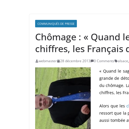
COMMUNIQUÉS DE PRESSE
Chômage : « Quand le
chiffres, les Français
webmaster
28 décembre 2013
0 Comments
alsace
,
« Quand le sage
grande de détou
du chômage. La
chiffres, les Fr
Alors que les
c
ressort que la 
aussi tombée 