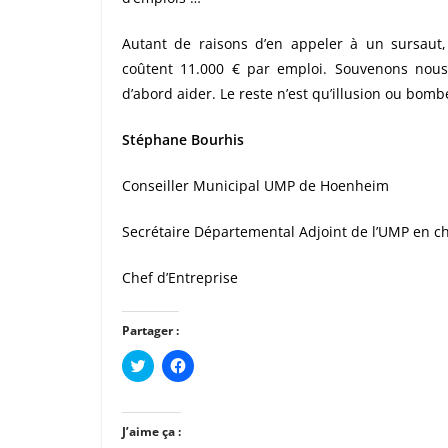
Autant de raisons d’en appeler à un sursaut
coûtent 11.000 € par emploi. Souvenons nous 
d’abord aider. Le reste n’est qu’illusion ou bomb
Stéphane Bourhis
Conseiller Municipal UMP de Hoenheim
Secrétaire Départemental Adjoint de l’UMP en 
Chef d’Entreprise
Partager :
C
C
l
l
i
i
q
q
u
u
e
e
J’aime ça :
z
z