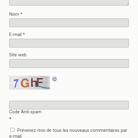
r
t
e
r
)
e
)
Nom
*
E-mail
*
Site web
Code Anti-spam
*
Prévenez-moi de tous les nouveaux commentaires par
e-mail.