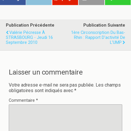
s
s
u
u
r
r
T
F
w
a
i
c
t
e
Publication Précédente
Publication Suivante
t
b
e
o
Valérie Pécresse À
1ère Circonscription Du Bas-
r
o
STRASBOURG - Jeudi 16
Rhin : Rapport D'activité De
(
k
Septembre 2010
o
(
L'UMP
u
o
v
u
r
v
e
r
d
e
a
d
n
a
Laisser un commentaire
s
n
u
s
n
u
e
n
Votre adresse e-mail ne sera pas publiée.
Les champs
n
e
obligatoires sont indiqués avec
*
o
n
u
o
v
u
Commentaire
*
e
v
l
e
l
l
e
l
f
e
e
f
n
e
ê
n