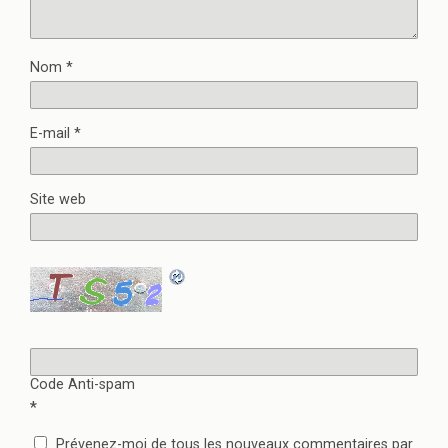
t
ê
r
t
e
r
)
e
)
Nom
*
E-mail
*
Site web
Code Anti-spam
*
Prévenez-moi de tous les nouveaux commentaires par