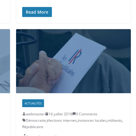
Read More
ACTUALITÉS
webmaster
16 juillet 2018
0 Comments
Démocratie
,
élections internes
,
instances locales
,
militants
,
Républicains