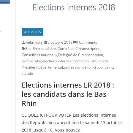
x
,
ACTUALITÉS
webmaster
5 octobre 2018
0 Comments
Bas-Rhin
,
candidats
,
Comité de Circonscription
,
Conseillers nationaux
,
Délégué de Circonscription
,
Démocratie
,
élections internes
,
formation
,
liste
,
photos
,
Président départemental
,
profession de foi
,
Républicains
,
scrutin
Elections internes LR 2018 :
les candidats dans le Bas-
Rhin
CLIQUEZ ICI POUR VOTER Les élections internes
des Républicains auront lieu le samedi 13 octobre
2018 jusqu’à 18. Vous pouvez