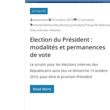
ACTUALITÉS
webmaster
10 octobre 2019
0 Comments
charte
,
Démocratie
,
élection
,
président
,
Presqu'île Malrau
Vote
,
vote des militants
Election du Président :
modalités et permanences
de vote
Le scrutin pour les élections internes des
Républicains aura lieu ce dimanche 13 octobre
2019, pour élire le prochain Président
Read More