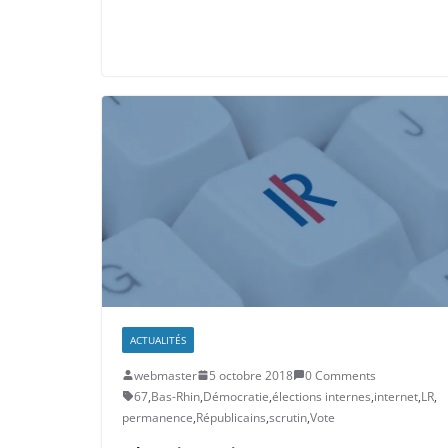
ACTUALITÉS
webmaster
5 octobre 2018
0 Comments
67
,
Bas-Rhin
,
Démocratie
,
élections internes
,
internet
,
LR
,
permanence
,
Républicains
,
scrutin
,
Vote