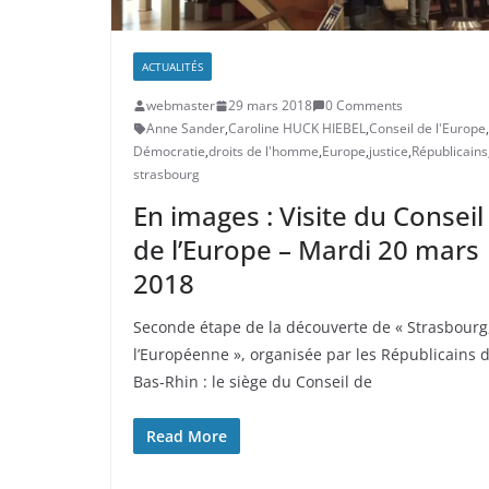
ACTUALITÉS
webmaster
29 mars 2018
0 Comments
Anne Sander
,
Caroline HUCK HIEBEL
,
Conseil de l'Europe
,
Démocratie
,
droits de l'homme
,
Europe
,
justice
,
Républicains
strasbourg
En images : Visite du Conseil
de l’Europe – Mardi 20 mars
2018
Seconde étape de la découverte de « Strasbourg
l’Européenne », organisée par les Républicains 
Bas-Rhin : le siège du Conseil de
Read More