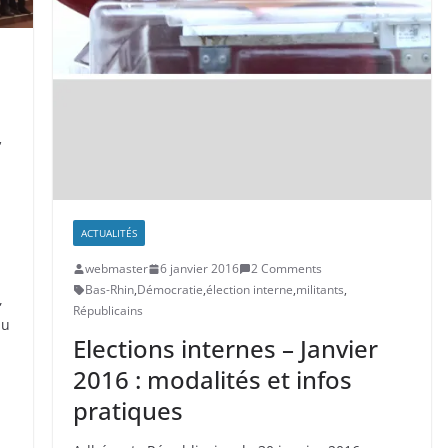
,
ACTUALITÉS
webmaster
6 janvier 2016
2 Comments
Bas-Rhin
,
Démocratie
,
élection interne
,
militants
,
,
Républicains
du
Elections internes – Janvier
2016 : modalités et infos
pratiques