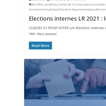
Bas-Rhin
,
candidats
,
Comité de Circonscription
,
Conseiller
formation
,
liste
,
photos
,
Président départemental
,
profession
Elections internes LR 2021 : 
CLIQUEZ ICI POUR VOTER Les élections internes de
18H. Vous pouvez
Read More