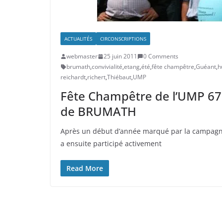
ACTUALITÉS
CIRCONSCRIPTIONS
webmaster
25 juin 2011
0 Comments
brumath
,
convivialité
,
etang
,
été
,
fête champêtre
,
Guéant
,
h
reichardt
,
richert
,
Thiébaut
,
UMP
Fête Champêtre de l’UMP 67 –
de BRUMATH
Après un début d’année marqué par la campagn
a ensuite participé activement
Read More