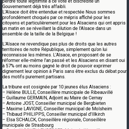
perdre toute légitimité à ce vote et discrédite un
Gouvernement déjà très affaibli.
L’Alsace doit être entendue et respectée Nous sommes
profondément choqués par ce mépris affiché pour les
citoyens et particulièrement pour les Alsaciens qui ont appris
un matin en se réveillant la dilution de l’Alsace dans un
ensemble de la taille de la Belgique !
L’Alsace ne revendique pas plus de droits que les autres
territoires de notre République, simplement qu’on lui
reconnaisse les mêmes. L’Alsace, en proposant de se
réformer elle-même l’an passé et les Alsaciens en disant oui
à 57% ont au moins gagné le droit de pouvoir exprimer
dignement leur opinion à Paris sans être exclus du débat pour
des motifs purement partisans.
La tribune est cosignée par 10 jeunes élus Alsaciens :
– Hélène BULLE, Conseillère municipale de Ribeauvillé
– Guillaume GERMAIN, Adjoint au Maire de Cernay
– Antoine JOST, Conseiller municipal de Bergbieten
– Maxime LAVIGNE, Conseiller municipal de Molsheim
– Thibaud PHILIPPS, Conseiller municipal d’Illkirch
– Elsa SCHALCK, Conseillère régionale, Conseillère
municipale de Strasbourg