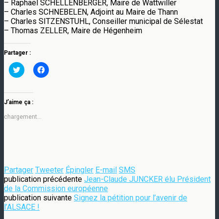
– Raphaël SCHELLENBERGER, Maire de Wattwiller
– Charles SCHNEBELEN, Adjoint au Maire de Thann
– Charles SITZENSTUHL, Conseiller municipal de Sélestat
– Thomas ZELLER, Maire de Hégenheim
Partager :
Cliquez
Cliquez
pour
pour
partager
partager
sur
sur
Twitter(ouvre
Facebook(ouvre
dans
dans
J’aime ça :
une
une
nouvelle
nouvelle
chargement…
fenêtre)
fenêtre)
Partager
Tweeter
Épingler
E-mail
SMS
publication précédente
Jean-Claude JUNCKER élu Président
de la Commission européenne
publication suivante
Signez la pétition pour l’avenir de
l’ALSACE !