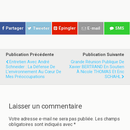
p
p
a
a
r
r
t
t
a
a
g
g
e
e
r
r
Partager
Tweeter
Épingler
E-mail
SMS
s
s
u
u
r
r
T
F
w
a
i
c
t
e
Publication Précédente
Publication Suivante
t
b
e
o
Entretien Avec André
Grande Réunion Publique De
r
o
Schneider : La Défense De
Xavier BERTRAND En Soutien
(
k
L’environnement Au Cœur De
o
(
À Nicole THOMAS Et Eric
u
o
Mes Préoccupations
SCHAHL
v
u
r
v
e
r
d
e
a
d
n
a
s
n
Laisser un commentaire
u
s
n
u
e
n
n
e
Votre adresse e-mail ne sera pas publiée.
Les champs
o
n
obligatoires sont indiqués avec
*
u
o
v
u