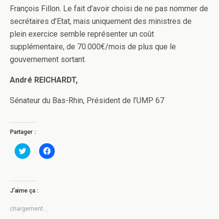
François Fillon. Le fait d’avoir choisi de ne pas nommer de
secrétaires d’Etat, mais uniquement des ministres de
plein exercice semble représenter un coût
supplémentaire, de 70.000€/mois de plus que le
gouvernement sortant.
André REICHARDT,
Sénateur du Bas-Rhin, Président de l’UMP 67
Partager :
C
C
l
l
i
i
q
q
u
u
e
e
z
z
J’aime ça :
p
p
o
o
u
u
chargement…
r
r