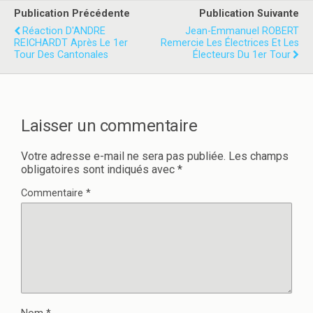
i
c
t
e
Publication Précédente
Publication Suivante
t
b
e
o
Réaction D'ANDRE
Jean-Emmanuel ROBERT
r
o
REICHARDT Après Le 1er
Remercie Les Électrices Et Les
(
k
Tour Des Cantonales
o
(
Électeurs Du 1er Tour
u
o
v
u
r
v
e
r
d
e
a
d
n
a
Laisser un commentaire
s
n
u
s
n
u
e
n
Votre adresse e-mail ne sera pas publiée.
Les champs
n
e
obligatoires sont indiqués avec
*
o
n
u
o
v
u
Commentaire
*
e
v
l
e
l
l
e
l
f
e
e
f
n
e
ê
n
t
ê
r
t
e
r
)
e
)